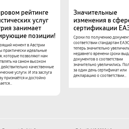
ировом рейтинге
Значительные
стических услуг
изменения в сфер
трия занимает
сертификации ЕА
ирующие позиции!
Сроки по получению докумен
соответствии стандартам ЕАЭ
тоящий момент в Австрии
теперь значительно увеличил
ы практически идеальные
недавнего времени сроки выд
я, которые позволяют нам
документов о соответствии
твлять на самом высоком
значительно увеличились. По
 действительно качественные
за один день сертификат или
ческие услуги. И эта заслуга
декларацию о соответствии…
ву признаётся и достойно
ается…